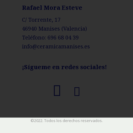
Rafael Mora Esteve
C/ Torrente, 17
46940 Manises (Valencia)
Teléfono:
696 68 04 39
info@ceramicamanises.es
¡Sígueme en redes sociales!
©2022. Todos los derechos reservados.