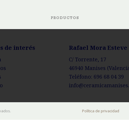
PRODUCTOS
s de interés
Rafael Mora Esteve
a
C/ Torrente, 17
tos
46940 Manises (Valenci
s
Teléfono:
696 68 04 39
o
info@ceramicamanises
vados.
Política de privacidad