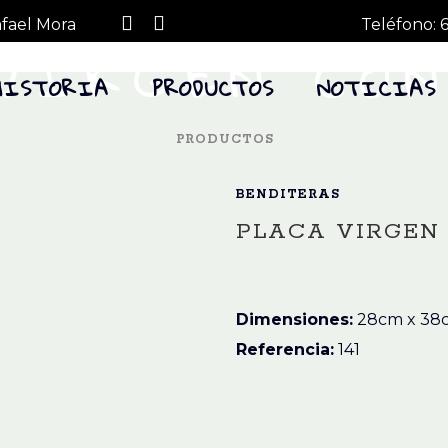
😊
afael Mora
Teléfono:
VIRGEN CO
HISTORIA
PRODUCTOS
NOTICIAS
PRODUCTOS
BENDITERAS
PLACA VIRGEN
Dimensiones:
28cm x 38
Referencia:
141