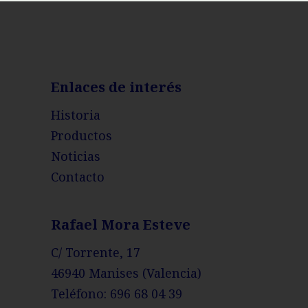
Enlaces de interés
Historia
Productos
Noticias
Contacto
Rafael Mora Esteve
C/ Torrente, 17
46940 Manises (Valencia)
Teléfono:
696 68 04 39