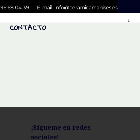
696 68 04 39
E-mail:
info@ceramicamanises.es
CONTACTO
¡Sígueme en redes
sociales!