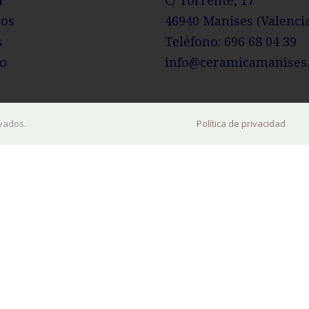
a
C/ Torrente, 17
tos
46940 Manises (Valenci
s
Teléfono:
696 68 04 39
o
info@ceramicamanises
vados.
Política de privacidad